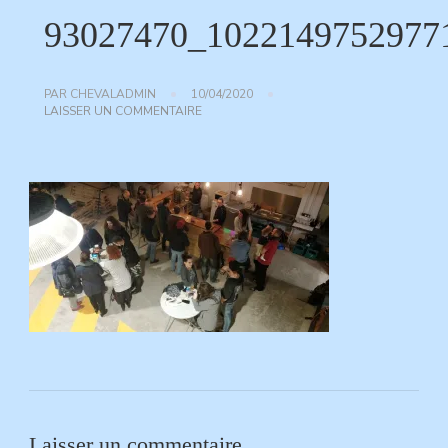
93027470_1022149752977
PAR
CHEVALADMIN
10/04/2020
SUR
LAISSER UN COMMENTAIRE
93027470_10221497529771329_29801089
Laisser un commentaire