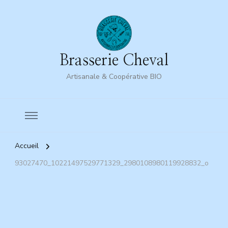
Brasserie Cheval
Artisanale & Coopérative BIO
Accueil
93027470_10221497529771329_2980108980119928832_o